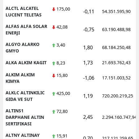
ALCTL ALCATEL
175,00
-0,11
54.351.595,90
LUCENT TELETAS
ALFAS ALFA SOLAR
42,08
-0,75
63.190.488,98
ENERJI
ALGYO ALARKO
3,40
1,80
68.184.250,48
GMYO
1,73
ALKA ALKIM KAGIT
21.693.762,43
8,23
ALKIM ALKIM
15,80
-1,06
17.151.003,52
KIMYA
ALKLC ALTINKILIC
425,00
1,19
720.200.219,25
GIDA VE SUT
ALTINS1
72,80
2,45
DARPHANE ALTIN
2.294.160.747,94
SERTIFIKASI
ALTNY ALTINAY
15,91
0,70
217.121.259,65