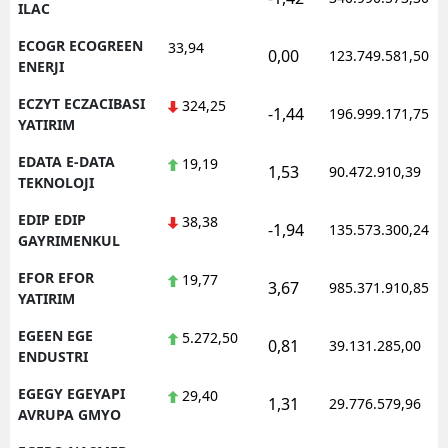
ILAC
ECOGR ECOGREEN
33,94
0,00
123.749.581,50
ENERJI
ECZYT ECZACIBASI
324,25
-1,44
196.999.171,75
YATIRIM
EDATA E-DATA
19,19
1,53
90.472.910,39
TEKNOLOJI
EDIP EDIP
38,38
-1,94
135.573.300,24
GAYRIMENKUL
EFOR EFOR
19,77
3,67
985.371.910,85
YATIRIM
EGEEN EGE
5.272,50
0,81
39.131.285,00
ENDUSTRI
EGEGY EGEYAPI
29,40
1,31
29.776.579,96
AVRUPA GMYO