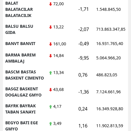
BALAT
72,00
-1,71
BALATACILAR
1.548.845,50
BALATACILIK
BALSU BALSU
13,22
-2,07
713.863.347,85
GIDA
-0,49
BANVT BANVIT
16.931.765,40
161,00
BARMA BAREM
14,84
-9,95
5.064.966,20
AMBALAJ
BASCM BASTAS
13,34
0,76
486.823,05
BASKENT CIMENTO
BASGZ BASKENT
43,68
-1,36
7.124.661,96
DOGALGAZ GMYO
BAYRK BAYRAK
4,17
0,24
16.349.928,80
TABAN SANAYI
BEGYO BATI EGE
3,49
1,16
11.902.813,59
GMYO