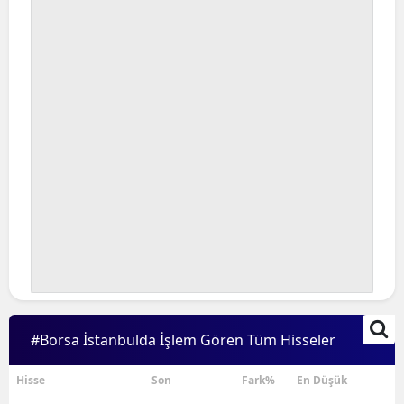
#Borsa İstanbulda İşlem Gören Tüm Hisseler
Hisse
Son
Fark%
En Düşük