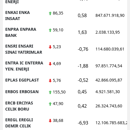
ENERJI
ENKAI ENKA
86,35
0,58
847.671.918,90
INSAAT
ENPRA ENPARA
59,10
1,63
2.038.133,95
BANK
ENSRI ENSARI
5,23
-0,76
114.680.039,61
SINAI YATIRIMLAR
ENTRA IC ENTERRA
4,69
-1,88
97.851.774,54
YEN. ENERJI
-0,52
EPLAS EGEPLAST
42.866.095,87
5,76
0,45
ERBOS ERBOSAN
4.921.581,30
155,50
ERCB ERCIYAS
47,90
0,42
26.324.743,60
CELIK BORU
EREGL EREGLI
38,68
-6,93
12.106.785.683,2
DEMIR CELIK