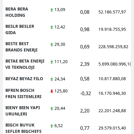
BERA BERA
13,09
0,08
52.186.577,97
HOLDING
BESLR BESLER
12,42
0,98
19.918.755,95
GIDA
BESTE BEST
29,30
0,69
228.598.259,82
BRANDS ENERJI
BETAE BETA ENERJI
111,20
2,39
5.699.080.996,10
VE TEKNOLOJI
0,58
BEYAZ BEYAZ FILO
10.817.880,08
24,34
BFREN BOSCH
125,80
-0,32
16.170.946,30
FREN SISTEMLERI
BIENY BIEN YAPI
20,44
2,20
22.201.248,88
URUNLERI
BIGCH BUYUK
6,52
0,77
29.579.015,40
SEFLER BIGCHEFS