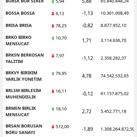
5,88
BORSK BOR SEKER
65.840.848,24
5,94
-1,13
BOSSA BOSSA
10.361.008,49
6,12
-0,82
BRISA BRISA
8.877.952,10
78,25
BRKO BIRKO
10,70
1,71
3.114.636,70
MENSUCAT
BRKSN BERKOSAN
7,97
-1,12
2.358.282,37
YALITIM
BRKVY BIRIKIM
79,95
4,78
74.542.532,65
VARLIK YONETIM
BRLSM BIRLESIM
16,11
-0,12
61.157.875,02
MUHENDISLIK
BRMEN BIRLIK
18,10
2,72
5.452.771,18
MENSUCAT
BRSAN BORUSAN
572,00
-1,89
1.308.264.872,50
BORU SANAYI