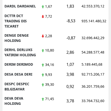
1,83
DARDL DARDANEL
42.553.370,12
1,67
DCTTR DCT
7,72
-8,53
TRADING DIS
935.141.480,32
TICARET
DENGE DENGE
2,28
-0,87
32.696.442,29
HOLDING
DERHL DERLUKS
10,80
2,86
54.288.577,48
YATIRIM HOLDING
1,07
DERIM DERIMOD
5.189.445,68
34,16
3,98
DESA DESA DERI
92.715.206,17
9,93
DESPC DESPEC
39,30
0,92
36.201.759,66
BILGISAYAR
DEVA DEVA
71,45
3,78
33.764.732,60
HOLDING