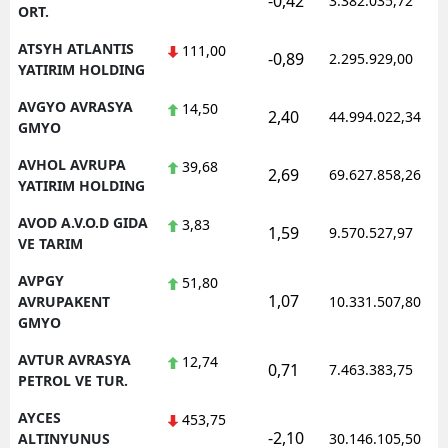
-0,42
3.382.035,72
ORT.
ATSYH ATLANTIS
111,00
-0,89
2.295.929,00
YATIRIM HOLDING
AVGYO AVRASYA
14,50
2,40
44.994.022,34
GMYO
AVHOL AVRUPA
39,68
2,69
69.627.858,26
YATIRIM HOLDING
AVOD A.V.O.D GIDA
3,83
1,59
9.570.527,97
VE TARIM
AVPGY
51,80
1,07
AVRUPAKENT
10.331.507,80
GMYO
AVTUR AVRASYA
12,74
0,71
7.463.383,75
PETROL VE TUR.
AYCES
453,75
-2,10
ALTINYUNUS
30.146.105,50