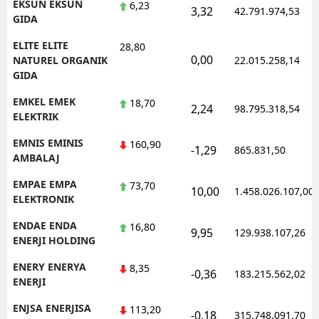
EKSUN EKSUN
6,23
3,32
42.791.974,53
GIDA
ELITE ELITE
28,80
0,00
NATUREL ORGANIK
22.015.258,14
GIDA
EMKEL EMEK
18,70
2,24
98.795.318,54
ELEKTRIK
EMNIS EMINIS
160,90
-1,29
865.831,50
AMBALAJ
EMPAE EMPA
73,70
10,00
1.458.026.107,00
ELEKTRONIK
ENDAE ENDA
16,80
9,95
129.938.107,26
ENERJI HOLDING
ENERY ENERYA
8,35
-0,36
183.215.562,02
ENERJI
ENJSA ENERJISA
113,20
-0,18
315.748.091,70