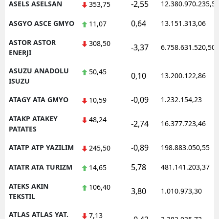
-2,55
ASELS ASELSAN
12.380.970.235,5
353,75
0,64
ASGYO ASCE GMYO
13.151.313,06
11,07
ASTOR ASTOR
308,50
-3,37
6.758.631.520,50
ENERJI
ASUZU ANADOLU
50,45
0,10
13.200.122,86
ISUZU
-0,09
ATAGY ATA GMYO
1.232.154,23
10,59
ATAKP ATAKEY
48,24
-2,74
16.377.723,46
PATATES
-0,89
ATATP ATP YAZILIM
198.883.050,55
245,50
5,78
ATATR ATA TURIZM
481.141.203,37
14,65
ATEKS AKIN
106,40
3,80
1.010.973,30
TEKSTIL
ATLAS ATLAS YAT.
7,13