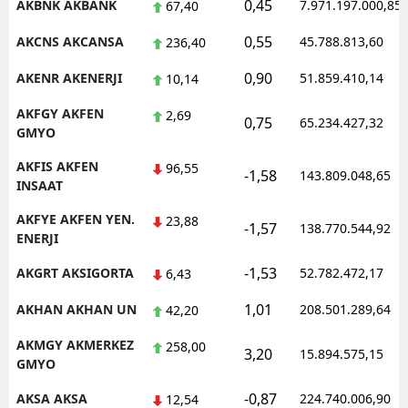
0,45
AKBNK AKBANK
7.971.197.000,85
67,40
0,55
AKCNS AKCANSA
45.788.813,60
236,40
0,90
AKENR AKENERJI
51.859.410,14
10,14
AKFGY AKFEN
2,69
0,75
65.234.427,32
GMYO
AKFIS AKFEN
96,55
-1,58
143.809.048,65
INSAAT
AKFYE AKFEN YEN.
23,88
-1,57
138.770.544,92
ENERJI
-1,53
AKGRT AKSIGORTA
52.782.472,17
6,43
1,01
AKHAN AKHAN UN
208.501.289,64
42,20
AKMGY AKMERKEZ
258,00
3,20
15.894.575,15
GMYO
-0,87
AKSA AKSA
224.740.006,90
12,54