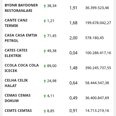
BYDNR BAYDONER
38,34
1,91
36.399.523,46
RESTORANLARI
CANTE CAN2
1,21
1,68
199.678.042,27
TERMIK
CASA CASA EMTIA
71,45
2,00
578.180,45
PETROL
CATES CATES
49,38
0,04
100.286.417,16
ELEKTRIK
CCOLA COCA COLA
89,00
1,48
390.245.737,55
ICECEK
CELHA CELIK
24,98
0,64
58.444.547,38
HALAT
CEMAS CEMAS
4,11
0,49
36.400.847,69
DOKUM
0,91
CEMTS CEMTAS
14.713.219,16
8,85