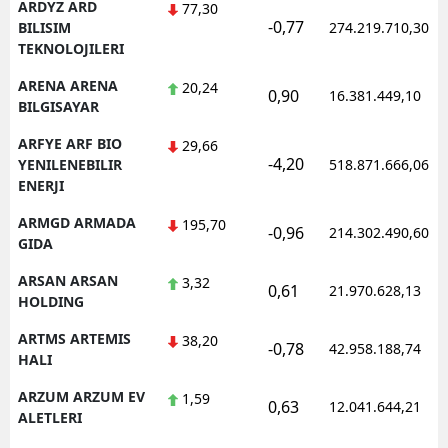
ARDYZ ARD
77,30
-0,77
BILISIM
274.219.710,30
TEKNOLOJILERI
ARENA ARENA
20,24
0,90
16.381.449,10
BILGISAYAR
ARFYE ARF BIO
29,66
-4,20
YENILENEBILIR
518.871.666,06
ENERJI
ARMGD ARMADA
195,70
-0,96
214.302.490,60
GIDA
ARSAN ARSAN
3,32
0,61
21.970.628,13
HOLDING
ARTMS ARTEMIS
38,20
-0,78
42.958.188,74
HALI
ARZUM ARZUM EV
1,59
0,63
12.041.644,21
ALETLERI