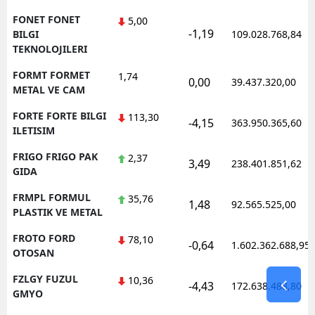
FONET FONET
5,00
-1,19
BILGI
109.028.768,84
TEKNOLOJILERI
FORMT FORMET
1,74
0,00
39.437.320,00
METAL VE CAM
FORTE FORTE BILGI
113,30
-4,15
363.950.365,60
ILETISIM
FRIGO FRIGO PAK
2,37
3,49
238.401.851,62
GIDA
FRMPL FORMUL
35,76
1,48
92.565.525,00
PLASTIK VE METAL
FROTO FORD
78,10
-0,64
1.602.362.688,95
OTOSAN
FZLGY FUZUL
10,36
-4,43
172.638.488,80
GMYO