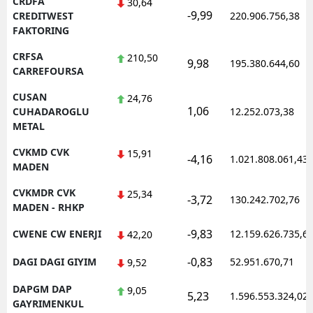
CRDFA
30,64
-9,99
CREDITWEST
220.906.756,38
FAKTORING
CRFSA
210,50
9,98
195.380.644,60
CARREFOURSA
CUSAN
24,76
1,06
CUHADAROGLU
12.252.073,38
METAL
CVKMD CVK
15,91
-4,16
1.021.808.061,43
MADEN
CVKMDR CVK
25,34
-3,72
130.242.702,76
MADEN - RHKP
-9,83
CWENE CW ENERJI
12.159.626.735,6
42,20
-0,83
DAGI DAGI GIYIM
52.951.670,71
9,52
DAPGM DAP
9,05
5,23
1.596.553.324,02
GAYRIMENKUL