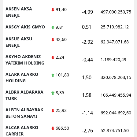
AKSEN AKSA
91,40
-4,99
497.090.250,75
ENERJI
0,51
AKSGY AKIS GMYO
25.719.982,12
9,81
AKSUE AKSU
42,60
-2,92
62.947.071,68
ENERJI
AKYHO AKDENIZ
2,24
-0,44
1.189.420,49
YATIRIM HOLDING
ALARK ALARKO
101,80
1,50
320.678.263,15
HOLDING
ALBRK ALBARAKA
8,35
1,58
106.449.455,94
TURK
ALBTN ALBAYRAK
25,92
-1,14
692.044.692,60
BETON SANAYI
ALCAR ALARKO
686,50
-2,76
52.374.751,50
CARRIER