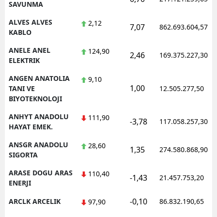
SAVUNMA
ALVES ALVES
2,12
7,07
862.693.604,57
KABLO
ANELE ANEL
124,90
2,46
169.375.227,30
ELEKTRIK
ANGEN ANATOLIA
9,10
1,00
TANI VE
12.505.277,50
BIYOTEKNOLOJI
ANHYT ANADOLU
111,90
-3,78
117.058.257,30
HAYAT EMEK.
ANSGR ANADOLU
28,60
1,35
274.580.868,90
SIGORTA
ARASE DOGU ARAS
110,40
-1,43
21.457.753,20
ENERJI
-0,10
ARCLK ARCELIK
86.832.190,65
97,90