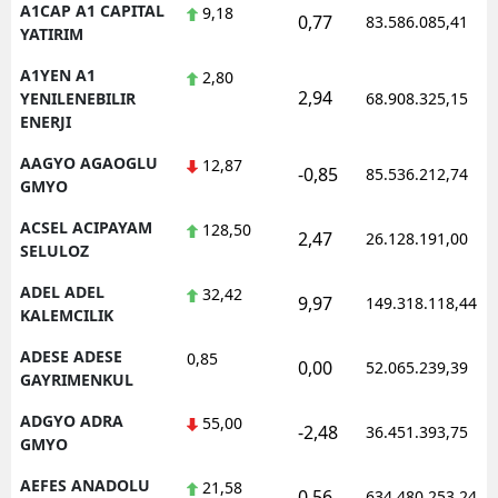
A1CAP A1 CAPITAL
9,18
0,77
83.586.085,41
YATIRIM
A1YEN A1
2,80
2,94
YENILENEBILIR
68.908.325,15
ENERJI
AAGYO AGAOGLU
12,87
-0,85
85.536.212,74
GMYO
ACSEL ACIPAYAM
128,50
2,47
26.128.191,00
SELULOZ
ADEL ADEL
32,42
9,97
149.318.118,44
KALEMCILIK
ADESE ADESE
0,85
0,00
52.065.239,39
GAYRIMENKUL
ADGYO ADRA
55,00
-2,48
36.451.393,75
GMYO
AEFES ANADOLU
21,58
0,56
634.480.253,24