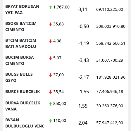
BRYAT BORUSAN
1.767,00
0,11
69.110.225,00
YAT. PAZ.
BSOKE BATICIM
35,88
-0,50
309.003.910,80
CIMENTO
BTCIM BATICIM
4,98
-1,19
558.742.666,51
BATI ANADOLU
BUCIM BURSA
5,07
-3,43
31.007.700,29
CIMENTO
BULGS BULLS
37,00
-2,17
181.928.021,96
GSYO
-1,55
BURCE BURCELIK
77.406.946,18
35,54
BURVA BURCELIK
850,00
1,55
30.260.376,00
VANA
BVSAN
110,00
2,04
57.947.412,90
BULBULOGLU VINC