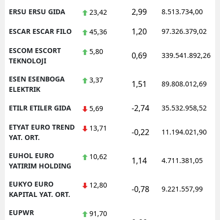
2,99
ERSU ERSU GIDA
8.513.734,00
23,42
1,20
ESCAR ESCAR FILO
97.326.379,02
45,36
ESCOM ESCORT
5,80
0,69
339.541.892,26
TEKNOLOJI
ESEN ESENBOGA
3,37
1,51
89.808.012,69
ELEKTRIK
-2,74
ETILR ETILER GIDA
35.532.958,52
5,69
ETYAT EURO TREND
13,71
-0,22
11.194.021,90
YAT. ORT.
EUHOL EURO
10,62
1,14
4.711.381,05
YATIRIM HOLDING
EUKYO EURO
12,80
-0,78
9.221.557,99
KAPITAL YAT. ORT.
EUPWR
91,70