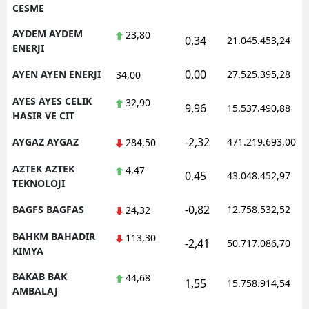
CESME
AYDEM AYDEM
23,80
0,34
21.045.453,24
ENERJI
0,00
AYEN AYEN ENERJI
27.525.395,28
34,00
AYES AYES CELIK
32,90
9,96
15.537.490,88
HASIR VE CIT
-2,32
AYGAZ AYGAZ
471.219.693,00
284,50
AZTEK AZTEK
4,47
0,45
43.048.452,97
TEKNOLOJI
-0,82
BAGFS BAGFAS
12.758.532,52
24,32
BAHKM BAHADIR
113,30
-2,41
50.717.086,70
KIMYA
BAKAB BAK
44,68
1,55
15.758.914,54
AMBALAJ