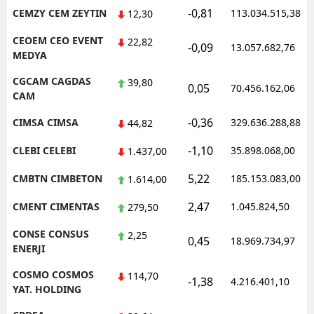
-0,81
CEMZY CEM ZEYTIN
113.034.515,38
12,30
CEOEM CEO EVENT
22,82
-0,09
13.057.682,76
MEDYA
CGCAM CAGDAS
39,80
0,05
70.456.162,06
CAM
-0,36
CIMSA CIMSA
329.636.288,88
44,82
-1,10
CLEBI CELEBI
35.898.068,00
1.437,00
5,22
CMBTN CIMBETON
185.153.083,00
1.614,00
2,47
CMENT CIMENTAS
1.045.824,50
279,50
CONSE CONSUS
2,25
0,45
18.969.734,97
ENERJI
COSMO COSMOS
114,70
-1,38
4.216.401,10
YAT. HOLDING