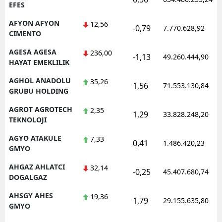
EFES
AFYON AFYON
12,56
-0,79
7.770.628,92
CIMENTO
AGESA AGESA
236,00
-1,13
49.260.444,90
HAYAT EMEKLILIK
AGHOL ANADOLU
35,26
1,56
71.553.130,84
GRUBU HOLDING
AGROT AGROTECH
2,35
1,29
33.828.248,20
TEKNOLOJI
AGYO ATAKULE
7,33
0,41
1.486.420,23
GMYO
AHGAZ AHLATCI
32,14
-0,25
45.407.680,74
DOGALGAZ
AHSGY AHES
19,36
1,79
29.155.635,80
GMYO