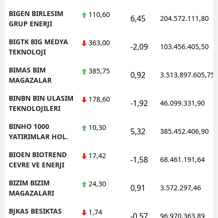
BIGEN BIRLESIM
110,60
6,45
204.572.111,80
GRUP ENERJI
BIGTK BIG MEDYA
363,00
-2,09
103.456.405,50
TEKNOLOJI
BIMAS BIM
385,75
0,92
3.513.897.605,75
MAGAZALAR
BINBN BIN ULASIM
178,60
-1,92
46.099.331,90
TEKNOLOJILERI
BINHO 1000
10,30
5,32
385.452.406,90
YATIRIMLAR HOL.
BIOEN BIOTREND
17,42
-1,58
68.461.191,64
CEVRE VE ENERJI
BIZIM BIZIM
24,30
0,91
3.572.297,46
MAGAZALARI
BJKAS BESIKTAS
1,74
-0,57
96.970.363,89