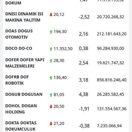
DOKUM
DNISI DINAMIK ISI
20,12
-2,52
20.720.268,32
MAKINA YALITIM
DOAS DOGUS
194,30
2,16
212.181.643,20
OTOMOTIV
0,38
DOCO DO-CO
96.284.930,00
11.352,50
DOFER DOFER YAPI
28,30
2,54
19.621.747,32
MALZEMELERI
DOFRB DOF
136,40
3,18
856.816.246,40
ROBOTIK
4,38
DOGUB DOGUSAN
26.285.582,45
81,05
DOHOL DOGAN
20,50
-1,91
131.554.567,36
HOLDING
DOKTA DOKTAS
21,20
-0,38
7.235.066,94
DOKUMCULUK