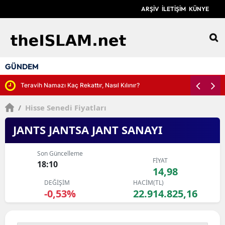
ARŞİV
İLETİŞİM
KÜNYE
12
GÜNDEM
Teravih Namazı Kaç Rekattır, Nasıl Kılınır?
/
Hisse Senedi Fiyatları
JANTS JANTSA JANT SANAYI
Son Güncelleme
FİYAT
18:10
14,98
DEĞİŞİM
HACİM(TL)
-0,53%
22.914.825,16