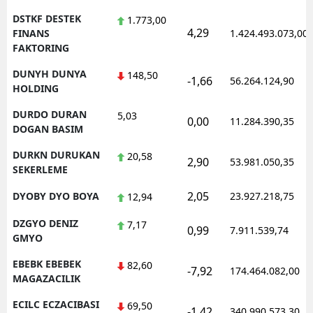
DSTKF DESTEK
1.773,00
4,29
FINANS
1.424.493.073,00
FAKTORING
DUNYH DUNYA
148,50
-1,66
56.264.124,90
HOLDING
DURDO DURAN
5,03
0,00
11.284.390,35
DOGAN BASIM
DURKN DURUKAN
20,58
2,90
53.981.050,35
SEKERLEME
2,05
DYOBY DYO BOYA
23.927.218,75
12,94
DZGYO DENIZ
7,17
0,99
7.911.539,74
GMYO
EBEBK EBEBEK
82,60
-7,92
174.464.082,00
MAGAZACILIK
ECILC ECZACIBASI
69,50
-1,42
340.990.573,30