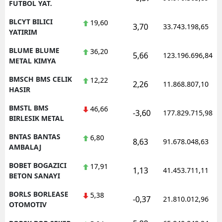
FUTBOL YAT.
BLCYT BILICI
19,60
3,70
33.743.198,65
YATIRIM
BLUME BLUME
36,20
5,66
123.196.696,84
METAL KIMYA
BMSCH BMS CELIK
12,22
2,26
11.868.807,10
HASIR
BMSTL BMS
46,66
-3,60
177.829.715,98
BIRLESIK METAL
BNTAS BANTAS
6,80
8,63
91.678.048,63
AMBALAJ
BOBET BOGAZICI
17,91
1,13
41.453.711,11
BETON SANAYI
BORLS BORLEASE
5,38
-0,37
21.810.012,96
OTOMOTIV