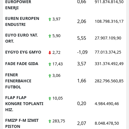
0,66
EUROPOWER
911.874.814,50
ENERJI
EUREN EUROPEN
3,97
2,06
108.798.316,17
ENDUSTRI
EUYO EURO YAT.
5,90
5,55
27.907.109,90
ORT.
-1,09
EYGYO EYG GMYO
77.013.374,25
2,72
3,57
FADE FADE GIDA
331.374.492,49
17,43
FENER
3,06
1,66
FENERBAHCE
282.796.560,85
FUTBOL
FLAP FLAP
10,05
0,20
KONGRE TOPLANTI
4.984.490,46
HIZ.
FMIZP F-M IZMIT
283,75
2,07
8.048.478,50
PISTON