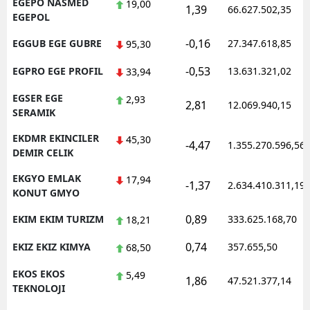
EGEPO NASMED
19,00
1,39
66.627.502,35
EGEPOL
-0,16
EGGUB EGE GUBRE
27.347.618,85
95,30
-0,53
EGPRO EGE PROFIL
13.631.321,02
33,94
EGSER EGE
2,93
2,81
12.069.940,15
SERAMIK
EKDMR EKINCILER
45,30
-4,47
1.355.270.596,56
DEMIR CELIK
EKGYO EMLAK
17,94
-1,37
2.634.410.311,19
KONUT GMYO
0,89
EKIM EKIM TURIZM
333.625.168,70
18,21
0,74
EKIZ EKIZ KIMYA
357.655,50
68,50
EKOS EKOS
5,49
1,86
47.521.377,14
TEKNOLOJI