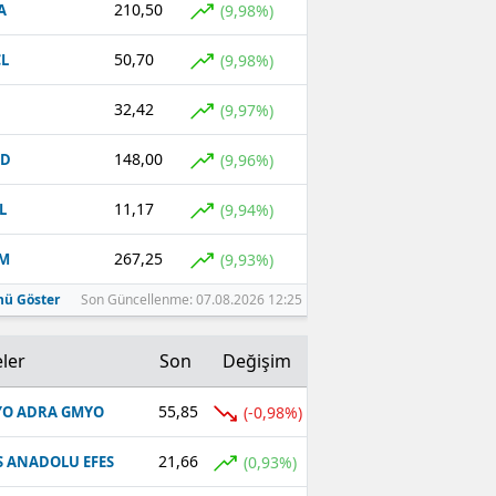
210,50
(9,98%)
A
50,70
(9,98%)
L
32,42
(9,97%)
148,00
(9,96%)
CD
11,17
(9,94%)
L
267,25
(9,93%)
EM
ü Göster
Son Güncellenme: 07.08.2026 12:25
ler
Son
Değişim
55,85
(-0,98%)
O ADRA GMYO
21,66
(0,93%)
S ANADOLU EFES