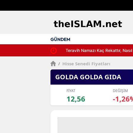
GÜNDEM
Teravih Namazı Kaç Rekattır, Nasıl Kılı
/
Hisse Senedi Fiyatları
GOLDA GOLDA GIDA
FİYAT
DEĞİŞİM
12,56
-1,26