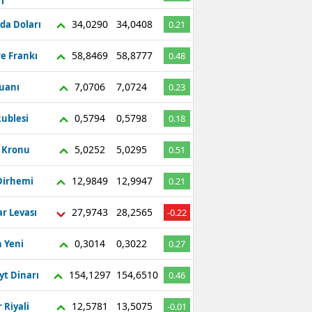
ı
34,0290
34,0408
da Doları
0.21
58,8469
58,8777
re Frankı
0.48
7,0706
7,0724
Yuanı
0.23
0,5794
0,5798
ublesi
0.18
5,0252
5,0295
ç Kronu
0.51
12,9849
12,9947
Dirhemi
0.21
27,9743
28,2565
r Levası
-0.22
0,3014
0,3022
 Yeni
0.27
154,1297
154,6510
yt Dinarı
0.46
12,5781
13,5075
 Riyali
-0.01