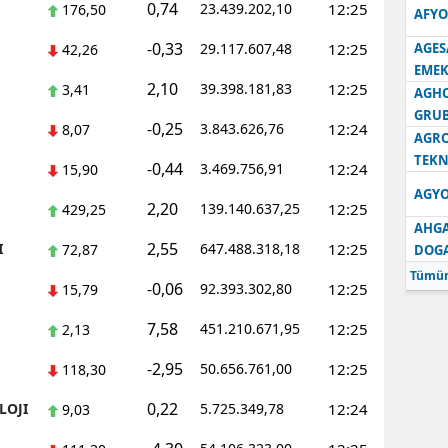
0,74
23.439.202,10
12:25
176,50
AFYO
-0,33
29.117.607,48
12:25
AGES
42,26
EMEK
2,10
39.398.181,83
12:25
3,41
AGH
GRU
-0,25
3.843.626,76
12:24
8,07
AGRO
TEKN
-0,44
3.469.756,91
12:24
15,90
AGYO
2,20
139.140.637,25
12:25
429,25
AHGA
2,55
I
647.488.318,18
12:25
72,87
DOG
Tümün
-0,06
92.393.302,80
12:25
15,79
7,58
451.210.671,95
12:25
2,13
-2,95
50.656.761,00
12:25
118,30
0,22
LOJI
5.725.349,78
12:24
9,03