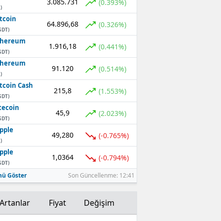
3.085.731
(0.393%)
)
tcoin
64.896,68
(0.326%)
SDT)
thereum
1.916,18
(0.441%)
SDT)
thereum
91.120
(0.514%)
)
tcoin Cash
215,8
(1.553%)
SDT)
tecoin
45,9
(2.023%)
SDT)
pple
49,280
(-0.765%)
)
pple
1,0364
(-0.794%)
SDT)
ü Göster
Son Güncellenme: 12:41
Artanlar
Fiyat
Değişim