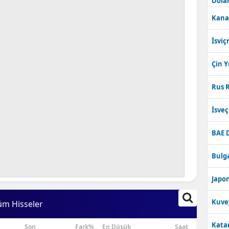
Dolar
Kana
İsviç
Çin 
Rus R
İsve
BAE 
Bulga
Japon
Kuve
üm Hisseler
Katar
Son
Fark%
En Düşük
Saat