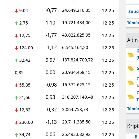
-0,77
24.649.216,35
12:25
9,04
Suudi
1,10
19.721.434,00
12:25
2,75
Tümün
-1,77
43.022.825,95
12:25
12,75
Altın
-1,12
6.545.164,20
12:25
124,00
G
(
9,97
137.824.709,72
12:25
32,42
G
0,00
23.934.458,15
12:25
0,85
O
-0,98
16.372.625,15
12:25
55,85
O
0,93
318.207.140,48
12:25
21,66
T
-0,32
Tümün
3.064.758,73
12:25
12,62
-1,13
29.711.385,50
12:25
236,00
Krip
0,06
25.493.682,92
12:25
34,74
Bi