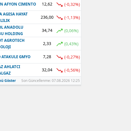
12,62
(-0,32%)
N AFYON CIMENTO
A AGESA HAYAT
236,00
(-1,13%)
LILIK
OL ANADOLU
34,74
(0,06%)
BU HOLDING
T AGROTECH
2,33
(0,43%)
OLOJI
7,28
(-0,27%)
 ATAKULE GMYO
Z AHLATCI
32,04
(-0,56%)
ALGAZ
ü Göster
Son Güncellenme: 07.08.2026 12:25