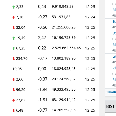
(TL
0,43
9.919.948,28
12:25
2,33
Bi
(U
-0,27
531.931,83
12:24
7,28
E
-0,56
21.255.606,28
12:25
32,04
(U
E
2,47
16.196.758,89
12:25
19,49
(TL
Bi
0,22
2.525.662.554,45
12:25
67,25
(U
Li
-0,17
13.802.189,90
12:25
234,70
(U
0,00
Ri
18.024.953,43
12:25
10,05
(TL
-0,37
20.124.568,32
12:25
2,66
Ri
(U
-1,94
49.333.495,35
12:25
96,20
Tümün
-1,81
63.129.914,42
12:25
23,82
BIST 
-0,77
14.205.598,95
12:25
6,48