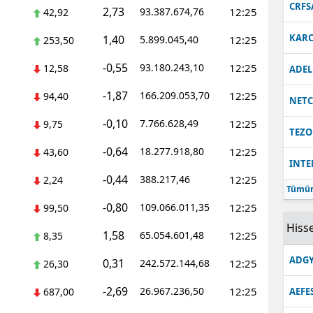
CRFS
2,73
93.387.674,76
12:25
42,92
KARC
1,40
5.899.045,40
12:25
253,50
-0,55
93.180.243,10
12:25
12,58
ADEL
-1,87
166.209.053,70
12:25
94,40
NET
-0,10
7.766.628,49
12:25
9,75
TEZO
-0,64
18.277.918,80
12:25
43,60
INT
-0,44
388.217,46
12:25
2,24
Tümün
-0,80
109.066.011,35
12:25
99,50
Hisse
1,58
65.054.601,48
12:25
8,35
ADGY
0,31
242.572.144,68
12:25
26,30
-2,69
26.967.236,50
12:25
687,00
AEFE