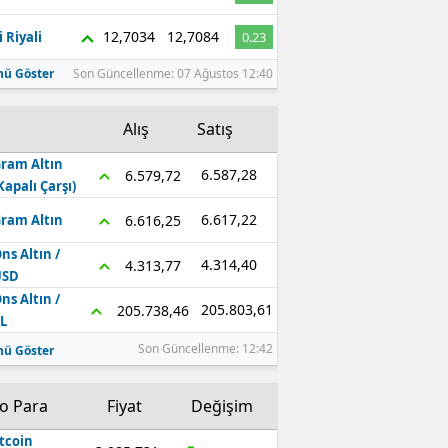
12,7034
12,7084
 Riyali
0.23
ü Göster
Son Güncellenme: 07 Ağustos 12:40
Alış
Satış
ram Altın
6.587,28
6.579,72
Kapalı Çarşı)
6.617,22
6.616,25
ram Altın
ns Altın /
4.314,40
4.313,77
USD
ns Altın /
205.803,61
205.738,46
L
Son Güncellenme: 12:42
ü Göster
to Para
Fiyat
Değişim
tcoin