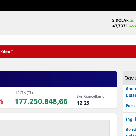
DOLAR
47,7071
%0.1
nır?
Dövi
Amer
HACİM(TL)
Dolar
Son Güncelleme
%
177.250.848,66
12:25
Euro
İngili
Avus