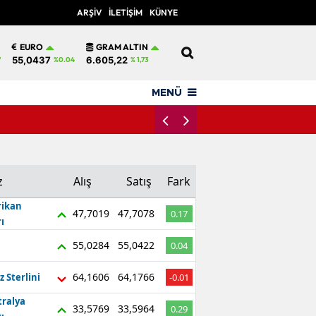
ARŞİV
İLETİŞİM
KÜNYE
12
EURO
GRAM ALTIN
55,0437
6.605,22
7
%0.04
% 1,73
MENÜ
Teravih Namazı Evde Kılı
z
Alış
Satış
Fark
ikan
47,7019
47,7078
0.17
ı
55,0284
55,0422
0.04
64,1606
64,1766
z Sterlini
-0.01
tralya
33,5769
33,5964
0.29