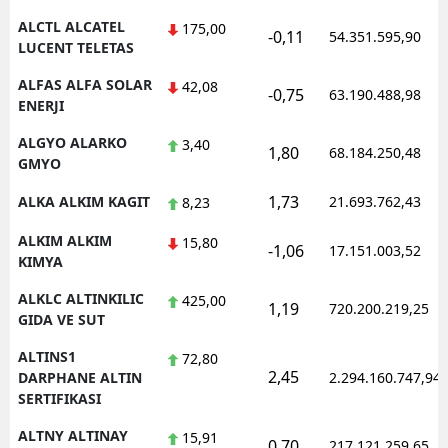
ALCTL ALCATEL
175,00
-0,11
54.351.595,90
LUCENT TELETAS
ALFAS ALFA SOLAR
42,08
-0,75
63.190.488,98
ENERJI
ALGYO ALARKO
3,40
1,80
68.184.250,48
GMYO
1,73
ALKA ALKIM KAGIT
21.693.762,43
8,23
ALKIM ALKIM
15,80
-1,06
17.151.003,52
KIMYA
ALKLC ALTINKILIC
425,00
1,19
720.200.219,25
GIDA VE SUT
ALTINS1
72,80
2,45
DARPHANE ALTIN
2.294.160.747,94
SERTIFIKASI
ALTNY ALTINAY
15,91
0,70
217.121.259,65