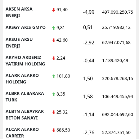
AKSEN AKSA
91,40
-4,99
497.090.250,75
ENERJI
0,51
AKSGY AKIS GMYO
25.719.982,12
9,81
AKSUE AKSU
42,60
-2,92
62.947.071,68
ENERJI
AKYHO AKDENIZ
2,24
-0,44
1.189.420,49
YATIRIM HOLDING
ALARK ALARKO
101,80
1,50
320.678.263,15
HOLDING
ALBRK ALBARAKA
8,35
1,58
106.449.455,94
TURK
ALBTN ALBAYRAK
25,92
-1,14
692.044.692,60
BETON SANAYI
ALCAR ALARKO
686,50
-2,76
52.374.751,50
CARRIER