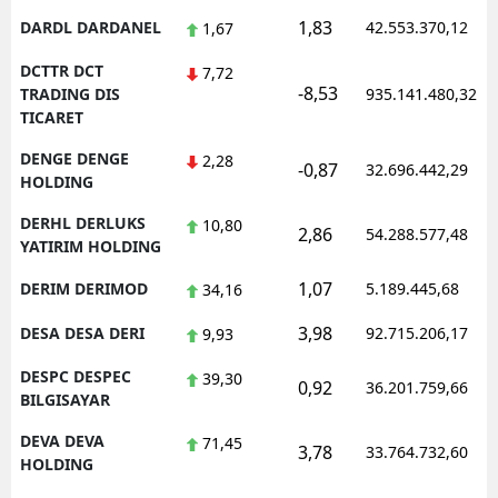
1,83
DARDL DARDANEL
42.553.370,12
1,67
DCTTR DCT
7,72
-8,53
TRADING DIS
935.141.480,32
TICARET
DENGE DENGE
2,28
-0,87
32.696.442,29
HOLDING
DERHL DERLUKS
10,80
2,86
54.288.577,48
YATIRIM HOLDING
1,07
DERIM DERIMOD
5.189.445,68
34,16
3,98
DESA DESA DERI
92.715.206,17
9,93
DESPC DESPEC
39,30
0,92
36.201.759,66
BILGISAYAR
DEVA DEVA
71,45
3,78
33.764.732,60
HOLDING