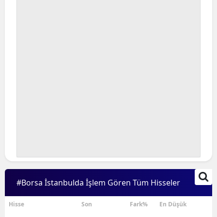
#Borsa İstanbulda İşlem Gören Tüm Hisseler
Hisse
Son
Fark%
En Düşük