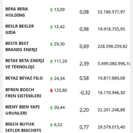
BERA BERA
13,09
0,08
52.186.577,97
HOLDING
BESLR BESLER
12,42
0,98
19.918.755,95
GIDA
BESTE BEST
29,30
0,69
228.598.259,82
BRANDS ENERJI
BETAE BETA ENERJI
111,20
2,39
5.699.080.996,10
VE TEKNOLOJI
0,58
BEYAZ BEYAZ FILO
10.817.880,08
24,34
BFREN BOSCH
125,80
-0,32
16.170.946,30
FREN SISTEMLERI
BIENY BIEN YAPI
20,44
2,20
22.201.248,88
URUNLERI
BIGCH BUYUK
6,52
0,77
29.579.015,40
SEFLER BIGCHEFS