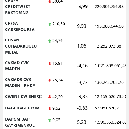
CRDFA
30,64
-9,99
CREDITWEST
220.906.756,38
FAKTORING
CRFSA
210,50
9,98
195.380.644,60
CARREFOURSA
CUSAN
24,76
1,06
CUHADAROGLU
12.252.073,38
METAL
CVKMD CVK
15,91
-4,16
1.021.808.061,43
MADEN
CVKMDR CVK
25,34
-3,72
130.242.702,76
MADEN - RHKP
-9,83
CWENE CW ENERJI
12.159.626.735,6
42,20
-0,83
DAGI DAGI GIYIM
52.951.670,71
9,52
DAPGM DAP
9,05
5,23
1.596.553.324,02
GAYRIMENKUL