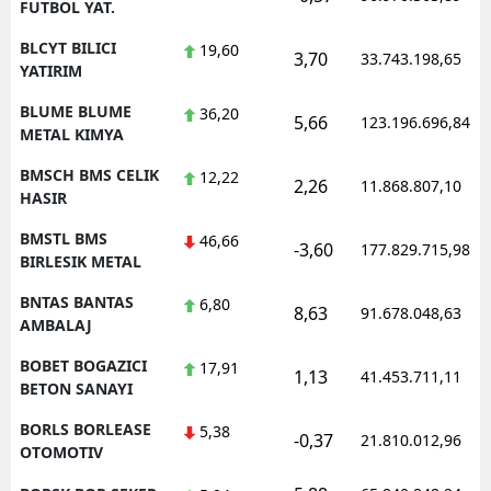
FUTBOL YAT.
BLCYT BILICI
19,60
3,70
33.743.198,65
YATIRIM
BLUME BLUME
36,20
5,66
123.196.696,84
METAL KIMYA
BMSCH BMS CELIK
12,22
2,26
11.868.807,10
HASIR
BMSTL BMS
46,66
-3,60
177.829.715,98
BIRLESIK METAL
BNTAS BANTAS
6,80
8,63
91.678.048,63
AMBALAJ
BOBET BOGAZICI
17,91
1,13
41.453.711,11
BETON SANAYI
BORLS BORLEASE
5,38
-0,37
21.810.012,96
OTOMOTIV