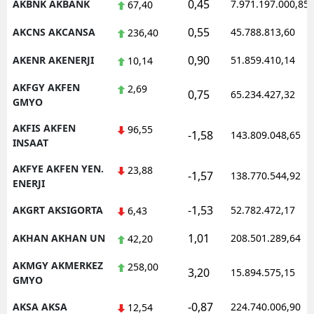
0,45
AKBNK AKBANK
7.971.197.000,85
67,40
0,55
AKCNS AKCANSA
45.788.813,60
236,40
0,90
AKENR AKENERJI
51.859.410,14
10,14
AKFGY AKFEN
2,69
0,75
65.234.427,32
GMYO
AKFIS AKFEN
96,55
-1,58
143.809.048,65
INSAAT
AKFYE AKFEN YEN.
23,88
-1,57
138.770.544,92
ENERJI
-1,53
AKGRT AKSIGORTA
52.782.472,17
6,43
1,01
AKHAN AKHAN UN
208.501.289,64
42,20
AKMGY AKMERKEZ
258,00
3,20
15.894.575,15
GMYO
-0,87
AKSA AKSA
224.740.006,90
12,54