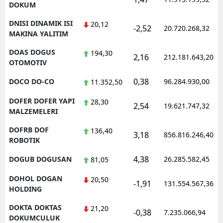
DOKUM
DNISI DINAMIK ISI
20,12
-2,52
20.720.268,32
MAKINA YALITIM
DOAS DOGUS
194,30
2,16
212.181.643,20
OTOMOTIV
0,38
DOCO DO-CO
96.284.930,00
11.352,50
DOFER DOFER YAPI
28,30
2,54
19.621.747,32
MALZEMELERI
DOFRB DOF
136,40
3,18
856.816.246,40
ROBOTIK
4,38
DOGUB DOGUSAN
26.285.582,45
81,05
DOHOL DOGAN
20,50
-1,91
131.554.567,36
HOLDING
DOKTA DOKTAS
21,20
-0,38
7.235.066,94
DOKUMCULUK