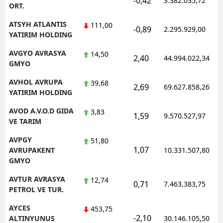
-0,42
3.382.035,72
ORT.
ATSYH ATLANTIS
111,00
-0,89
2.295.929,00
YATIRIM HOLDING
AVGYO AVRASYA
14,50
2,40
44.994.022,34
GMYO
AVHOL AVRUPA
39,68
2,69
69.627.858,26
YATIRIM HOLDING
AVOD A.V.O.D GIDA
3,83
1,59
9.570.527,97
VE TARIM
AVPGY
51,80
1,07
AVRUPAKENT
10.331.507,80
GMYO
AVTUR AVRASYA
12,74
0,71
7.463.383,75
PETROL VE TUR.
AYCES
453,75
-2,10
ALTINYUNUS
30.146.105,50