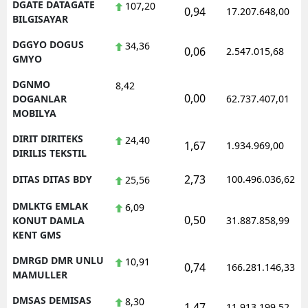
DGATE DATAGATE
107,20
0,94
17.207.648,00
BILGISAYAR
DGGYO DOGUS
34,36
0,06
2.547.015,68
GMYO
DGNMO
8,42
0,00
DOGANLAR
62.737.407,01
MOBILYA
DIRIT DIRITEKS
24,40
1,67
1.934.969,00
DIRILIS TEKSTIL
2,73
DITAS DITAS BDY
100.496.036,62
25,56
DMLKTG EMLAK
6,09
0,50
KONUT DAMLA
31.887.858,99
KENT GMS
DMRGD DMR UNLU
10,91
0,74
166.281.146,33
MAMULLER
DMSAS DEMISAS
8,30
1,47
11.913.199,52