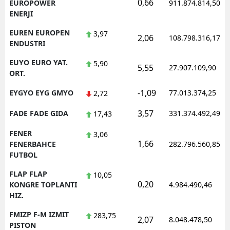
0,66
EUROPOWER
911.874.814,50
ENERJI
EUREN EUROPEN
3,97
2,06
108.798.316,17
ENDUSTRI
EUYO EURO YAT.
5,90
5,55
27.907.109,90
ORT.
-1,09
EYGYO EYG GMYO
77.013.374,25
2,72
3,57
FADE FADE GIDA
331.374.492,49
17,43
FENER
3,06
1,66
FENERBAHCE
282.796.560,85
FUTBOL
FLAP FLAP
10,05
0,20
KONGRE TOPLANTI
4.984.490,46
HIZ.
FMIZP F-M IZMIT
283,75
2,07
8.048.478,50
PISTON