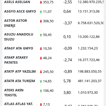
-2,55
ASELS ASELSAN
12.380.970.235,5
353,75
0,64
ASGYO ASCE GMYO
13.151.313,06
11,07
ASTOR ASTOR
308,50
-3,37
6.758.631.520,50
ENERJI
ASUZU ANADOLU
50,45
0,10
13.200.122,86
ISUZU
-0,09
ATAGY ATA GMYO
1.232.154,23
10,59
ATAKP ATAKEY
48,24
-2,74
16.377.723,46
PATATES
-0,89
ATATP ATP YAZILIM
198.883.050,55
245,50
5,78
ATATR ATA TURIZM
481.141.203,37
14,65
ATEKS AKIN
106,40
3,80
1.010.973,30
TEKSTIL
ATLAS ATLAS YAT.
7,13