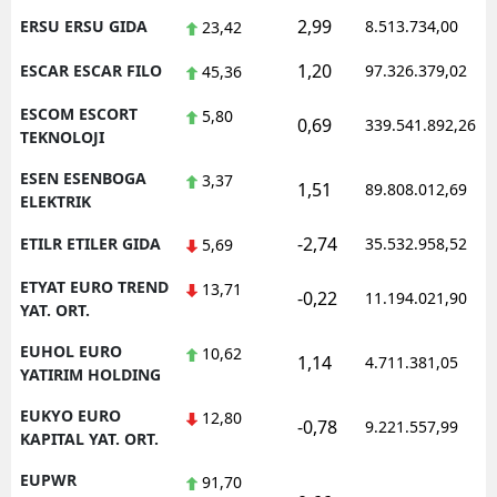
2,99
ERSU ERSU GIDA
8.513.734,00
23,42
1,20
ESCAR ESCAR FILO
97.326.379,02
45,36
ESCOM ESCORT
5,80
0,69
339.541.892,26
TEKNOLOJI
ESEN ESENBOGA
3,37
1,51
89.808.012,69
ELEKTRIK
-2,74
ETILR ETILER GIDA
35.532.958,52
5,69
ETYAT EURO TREND
13,71
-0,22
11.194.021,90
YAT. ORT.
EUHOL EURO
10,62
1,14
4.711.381,05
YATIRIM HOLDING
EUKYO EURO
12,80
-0,78
9.221.557,99
KAPITAL YAT. ORT.
EUPWR
91,70