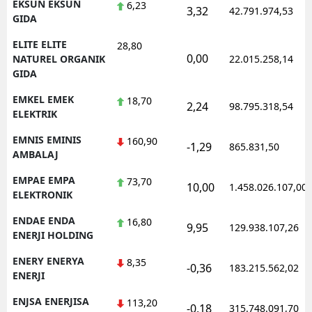
EKSUN EKSUN
6,23
3,32
42.791.974,53
GIDA
ELITE ELITE
28,80
0,00
NATUREL ORGANIK
22.015.258,14
GIDA
EMKEL EMEK
18,70
2,24
98.795.318,54
ELEKTRIK
EMNIS EMINIS
160,90
-1,29
865.831,50
AMBALAJ
EMPAE EMPA
73,70
10,00
1.458.026.107,00
ELEKTRONIK
ENDAE ENDA
16,80
9,95
129.938.107,26
ENERJI HOLDING
ENERY ENERYA
8,35
-0,36
183.215.562,02
ENERJI
ENJSA ENERJISA
113,20
-0,18
315.748.091,70