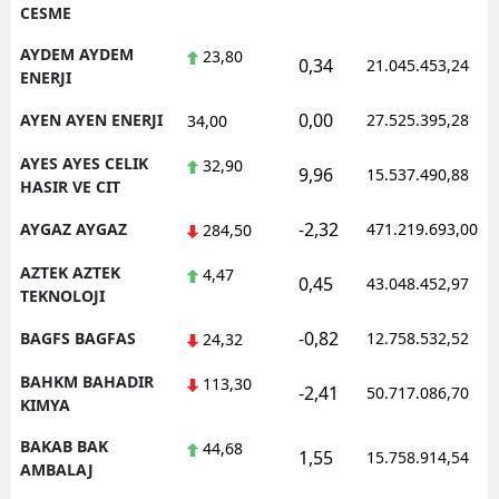
CESME
AYDEM AYDEM
23,80
0,34
21.045.453,24
ENERJI
0,00
AYEN AYEN ENERJI
27.525.395,28
34,00
AYES AYES CELIK
32,90
9,96
15.537.490,88
HASIR VE CIT
-2,32
AYGAZ AYGAZ
471.219.693,00
284,50
AZTEK AZTEK
4,47
0,45
43.048.452,97
TEKNOLOJI
-0,82
BAGFS BAGFAS
12.758.532,52
24,32
BAHKM BAHADIR
113,30
-2,41
50.717.086,70
KIMYA
BAKAB BAK
44,68
1,55
15.758.914,54
AMBALAJ