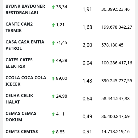
BYDNR BAYDONER
38,34
1,91
36.399.523,46
RESTORANLARI
CANTE CAN2
1,21
1,68
199.678.042,27
TERMIK
CASA CASA EMTIA
71,45
2,00
578.180,45
PETROL
CATES CATES
49,38
0,04
100.286.417,16
ELEKTRIK
CCOLA COCA COLA
89,00
1,48
390.245.737,55
ICECEK
CELHA CELIK
24,98
0,64
58.444.547,38
HALAT
CEMAS CEMAS
4,11
0,49
36.400.847,69
DOKUM
0,91
CEMTS CEMTAS
14.713.219,16
8,85