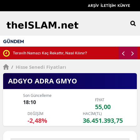
ARŞİV
İLETİŞİM
KÜNYE
12
GÜNDEM
Teravih Namazı Kaç Rekattır, Nasıl Kılınır?
/
Hisse Senedi Fiyatları
ADGYO ADRA GMYO
Son Güncelleme
FİYAT
18:10
55,00
DEĞİŞİM
HACİM(TL)
-2,48%
36.451.393,75