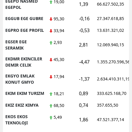
EGEPO NASMED
19,00
1,39
66.627.502,35
EGEPOL
-0,16
EGGUB EGE GUBRE
27.347.618,85
95,30
-0,53
EGPRO EGE PROFIL
13.631.321,02
33,94
EGSER EGE
2,93
2,81
12.069.940,15
SERAMIK
EKDMR EKINCILER
45,30
-4,47
1.355.270.596,56
DEMIR CELIK
EKGYO EMLAK
17,94
-1,37
2.634.410.311,19
KONUT GMYO
0,89
EKIM EKIM TURIZM
333.625.168,70
18,21
0,74
EKIZ EKIZ KIMYA
357.655,50
68,50
EKOS EKOS
5,49
1,86
47.521.377,14
TEKNOLOJI