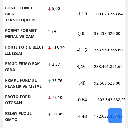
FONET FONET
5,00
-1,19
BILGI
109.028.768,84
TEKNOLOJILERI
FORMT FORMET
1,74
0,00
39.437.320,00
METAL VE CAM
FORTE FORTE BILGI
113,30
-4,15
363.950.365,60
ILETISIM
FRIGO FRIGO PAK
2,37
3,49
238.401.851,62
GIDA
FRMPL FORMUL
35,76
1,48
92.565.525,00
PLASTIK VE METAL
FROTO FORD
78,10
-0,64
1.602.362.688,95
OTOSAN
FZLGY FUZUL
10,36
-4,43
172.638.488,80
GMYO