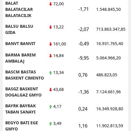
BALAT
72,00
-1,71
BALATACILAR
1.548.845,50
BALATACILIK
BALSU BALSU
13,22
-2,07
713.863.347,85
GIDA
-0,49
BANVT BANVIT
16.931.765,40
161,00
BARMA BAREM
14,84
-9,95
5.064.966,20
AMBALAJ
BASCM BASTAS
13,34
0,76
486.823,05
BASKENT CIMENTO
BASGZ BASKENT
43,68
-1,36
7.124.661,96
DOGALGAZ GMYO
BAYRK BAYRAK
4,17
0,24
16.349.928,80
TABAN SANAYI
BEGYO BATI EGE
3,49
1,16
11.902.813,59
GMYO