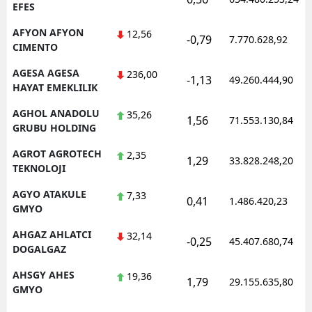
EFES
AFYON AFYON
12,56
-0,79
7.770.628,92
CIMENTO
AGESA AGESA
236,00
-1,13
49.260.444,90
HAYAT EMEKLILIK
AGHOL ANADOLU
35,26
1,56
71.553.130,84
GRUBU HOLDING
AGROT AGROTECH
2,35
1,29
33.828.248,20
TEKNOLOJI
AGYO ATAKULE
7,33
0,41
1.486.420,23
GMYO
AHGAZ AHLATCI
32,14
-0,25
45.407.680,74
DOGALGAZ
AHSGY AHES
19,36
1,79
29.155.635,80
GMYO