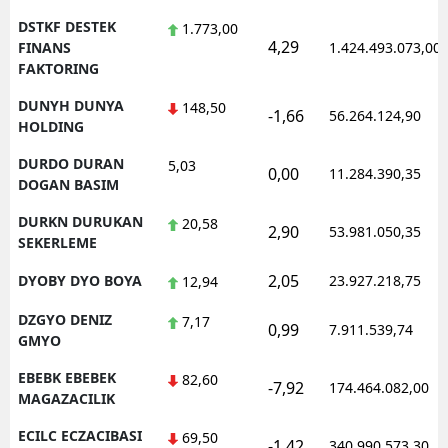
DSTKF DESTEK
1.773,00
4,29
FINANS
1.424.493.073,00
FAKTORING
DUNYH DUNYA
148,50
-1,66
56.264.124,90
HOLDING
DURDO DURAN
5,03
0,00
11.284.390,35
DOGAN BASIM
DURKN DURUKAN
20,58
2,90
53.981.050,35
SEKERLEME
2,05
DYOBY DYO BOYA
23.927.218,75
12,94
DZGYO DENIZ
7,17
0,99
7.911.539,74
GMYO
EBEBK EBEBEK
82,60
-7,92
174.464.082,00
MAGAZACILIK
ECILC ECZACIBASI
69,50
-1,42
340.990.573,30