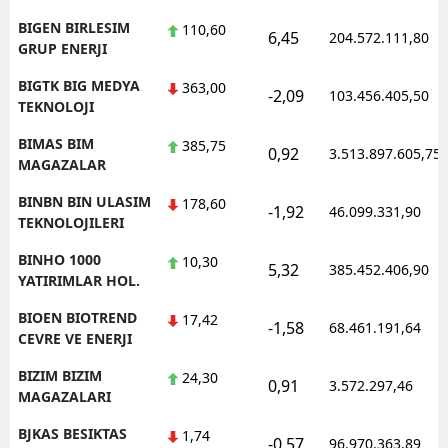
BIGEN BIRLESIM
110,60
6,45
204.572.111,80
GRUP ENERJI
BIGTK BIG MEDYA
363,00
-2,09
103.456.405,50
TEKNOLOJI
BIMAS BIM
385,75
0,92
3.513.897.605,75
MAGAZALAR
BINBN BIN ULASIM
178,60
-1,92
46.099.331,90
TEKNOLOJILERI
BINHO 1000
10,30
5,32
385.452.406,90
YATIRIMLAR HOL.
BIOEN BIOTREND
17,42
-1,58
68.461.191,64
CEVRE VE ENERJI
BIZIM BIZIM
24,30
0,91
3.572.297,46
MAGAZALARI
BJKAS BESIKTAS
1,74
-0,57
96.970.363,89