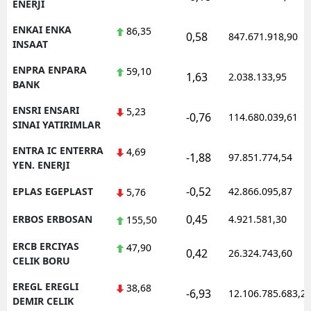
ENERJI
ENKAI ENKA
86,35
0,58
847.671.918,90
INSAAT
ENPRA ENPARA
59,10
1,63
2.038.133,95
BANK
ENSRI ENSARI
5,23
-0,76
114.680.039,61
SINAI YATIRIMLAR
ENTRA IC ENTERRA
4,69
-1,88
97.851.774,54
YEN. ENERJI
-0,52
EPLAS EGEPLAST
42.866.095,87
5,76
0,45
ERBOS ERBOSAN
4.921.581,30
155,50
ERCB ERCIYAS
47,90
0,42
26.324.743,60
CELIK BORU
EREGL EREGLI
38,68
-6,93
12.106.785.683,2
DEMIR CELIK