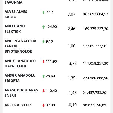
SAVUNMA
ALVES ALVES
2,12
7,07
862.693.604,57
KABLO
ANELE ANEL
124,90
2,46
169.375.227,30
ELEKTRIK
ANGEN ANATOLIA
9,10
1,00
TANI VE
12.505.277,50
BIYOTEKNOLOJI
ANHYT ANADOLU
111,90
-3,78
117.058.257,30
HAYAT EMEK.
ANSGR ANADOLU
28,60
1,35
274.580.868,90
SIGORTA
ARASE DOGU ARAS
110,40
-1,43
21.457.753,20
ENERJI
-0,10
ARCLK ARCELIK
86.832.190,65
97,90