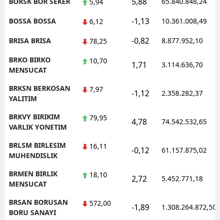
5,88
BORSK BOR SEKER
65.840.848,24
5,94
-1,13
BOSSA BOSSA
10.361.008,49
6,12
-0,82
BRISA BRISA
8.877.952,10
78,25
BRKO BIRKO
10,70
1,71
3.114.636,70
MENSUCAT
BRKSN BERKOSAN
7,97
-1,12
2.358.282,37
YALITIM
BRKVY BIRIKIM
79,95
4,78
74.542.532,65
VARLIK YONETIM
BRLSM BIRLESIM
16,11
-0,12
61.157.875,02
MUHENDISLIK
BRMEN BIRLIK
18,10
2,72
5.452.771,18
MENSUCAT
BRSAN BORUSAN
572,00
-1,89
1.308.264.872,50
BORU SANAYI