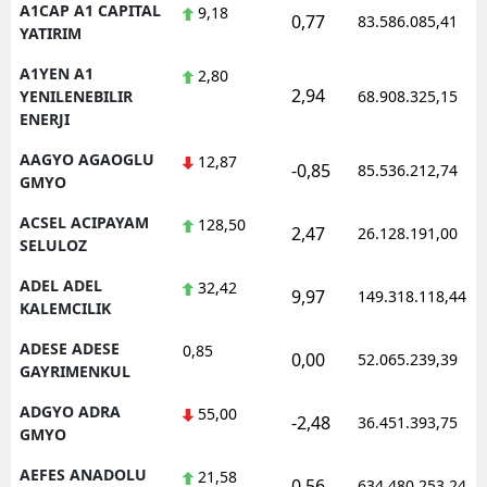
A1CAP A1 CAPITAL
9,18
0,77
83.586.085,41
YATIRIM
A1YEN A1
2,80
2,94
YENILENEBILIR
68.908.325,15
ENERJI
AAGYO AGAOGLU
12,87
-0,85
85.536.212,74
GMYO
ACSEL ACIPAYAM
128,50
2,47
26.128.191,00
SELULOZ
ADEL ADEL
32,42
9,97
149.318.118,44
KALEMCILIK
ADESE ADESE
0,85
0,00
52.065.239,39
GAYRIMENKUL
ADGYO ADRA
55,00
-2,48
36.451.393,75
GMYO
AEFES ANADOLU
21,58
0,56
634.480.253,24