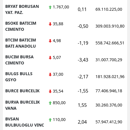
BRYAT BORUSAN
1.767,00
0,11
69.110.225,00
YAT. PAZ.
BSOKE BATICIM
35,88
-0,50
309.003.910,80
CIMENTO
BTCIM BATICIM
4,98
-1,19
558.742.666,51
BATI ANADOLU
BUCIM BURSA
5,07
-3,43
31.007.700,29
CIMENTO
BULGS BULLS
37,00
-2,17
181.928.021,96
GSYO
-1,55
BURCE BURCELIK
77.406.946,18
35,54
BURVA BURCELIK
850,00
1,55
30.260.376,00
VANA
BVSAN
110,00
2,04
57.947.412,90
BULBULOGLU VINC