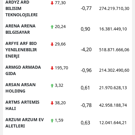
ARDYZ ARD
77,30
-0,77
BILISIM
274.219.710,30
TEKNOLOJILERI
ARENA ARENA
20,24
0,90
16.381.449,10
BILGISAYAR
ARFYE ARF BIO
29,66
-4,20
YENILENEBILIR
518.871.666,06
ENERJI
ARMGD ARMADA
195,70
-0,96
214.302.490,60
GIDA
ARSAN ARSAN
3,32
0,61
21.970.628,13
HOLDING
ARTMS ARTEMIS
38,20
-0,78
42.958.188,74
HALI
ARZUM ARZUM EV
1,59
0,63
12.041.644,21
ALETLERI