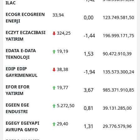
ILAC
ECOGR ECOGREEN
33,94
0,00
123.749.581,50
ENERJI
ECZYT ECZACIBASI
324,25
-1,44
196.999.171,75
YATIRIM
EDATA E-DATA
19,19
1,53
90.472.910,39
TEKNOLOJI
EDIP EDIP
38,38
-1,94
135.573.300,24
GAYRIMENKUL
EFOR EFOR
19,77
3,67
985.371.910,85
YATIRIM
EGEEN EGE
5.272,50
0,81
39.131.285,00
ENDUSTRI
EGEGY EGEYAPI
29,40
1,31
29.776.579,96
AVRUPA GMYO