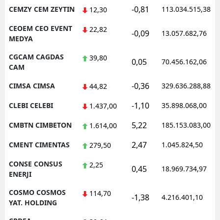
-0,81
CEMZY CEM ZEYTIN
113.034.515,38
12,30
CEOEM CEO EVENT
22,82
-0,09
13.057.682,76
MEDYA
CGCAM CAGDAS
39,80
0,05
70.456.162,06
CAM
-0,36
CIMSA CIMSA
329.636.288,88
44,82
-1,10
CLEBI CELEBI
35.898.068,00
1.437,00
5,22
CMBTN CIMBETON
185.153.083,00
1.614,00
2,47
CMENT CIMENTAS
1.045.824,50
279,50
CONSE CONSUS
2,25
0,45
18.969.734,97
ENERJI
COSMO COSMOS
114,70
-1,38
4.216.401,10
YAT. HOLDING