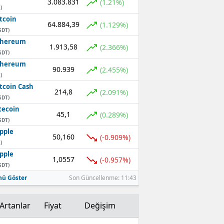
3.083.831
(1.21%)
)
tcoin
64.884,39
(1.129%)
SDT)
thereum
1.913,58
(2.366%)
SDT)
thereum
90.939
(2.455%)
)
tcoin Cash
214,8
(2.091%)
SDT)
tecoin
45,1
(0.289%)
SDT)
pple
50,160
(-0.909%)
)
pple
1,0557
(-0.957%)
SDT)
ü Göster
Son Güncellenme: 11:43
Artanlar
Fiyat
Değişim