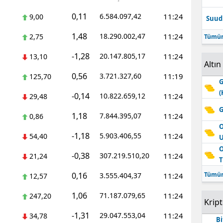
0,11
6.584.097,42
11:24
9,00
Suudi
1,48
18.290.002,47
11:24
2,75
Tümün
-1,28
20.147.805,17
11:24
13,10
Altın
0,56
3.721.327,60
11:19
125,70
G
(
-0,14
10.822.659,12
11:24
29,48
G
1,18
7.844.395,07
11:24
0,86
O
-1,18
5.903.406,55
11:24
54,40
O
-0,38
307.219.510,20
11:24
21,24
T
0,16
Tümün
3.555.404,37
11:24
12,57
1,06
71.187.079,65
11:24
247,20
Krip
-1,31
29.047.553,04
11:24
34,78
Bi