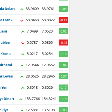
ı
33,9609
33,9761
da Doları
0.05
58,8468
58,8822
re Frankı
-0.13
7,0499
7,0523
Yuanı
0.02
0,5787
0,5865
ublesi
-0.48
5,0217
5,0254
ç Kronu
0.18
12,9544
12,9652
Dirhemi
0.04
28,0626
28,2946
r Levası
0.37
0,3018
0,3026
 Yeni
0.17
153,7766
154,3241
yt Dinarı
0.15
12,5881
13,5198
 Riyali
0.03