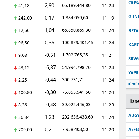
CRFS
2,90
65.189.444,80
11:24
41,18
GUN
0,17
1.384.059,60
11:19
242,00
1,04
66.850.869,30
11:24
12,66
BETA
0,36
100.879.401,45
11:24
96,50
KARC
-0,51
1.702.765,35
11:21
9,68
SRVG
-6,87
54.994.798,76
11:24
43,12
YAPR
-0,44
300.731,71
11:24
2,25
Tümün
-0,30
75.055.541,50
11:24
100,80
Hisse
-0,48
39.022.446,03
11:23
8,36
ADGY
1,23
202.636.438,60
11:24
26,34
0,21
7.958.403,50
11:20
709,00
AEFE