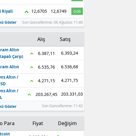
12,6705
12,6749
 Riyali
0.06
ü Göster
Son Güncellenme: 06 Ağustos 11:40
Alış
Satış
ram Altın
6.393,24
6.387,11
Kapalı Çarşı)
6.536,68
6.535,76
ram Altın
ns Altın /
4.271,75
4.271,15
USD
ns Altın /
203.331,03
203.267,45
L
Son Güncellenme: 11:42
ü Göster
to Para
Fiyat
Değişim
tcoin