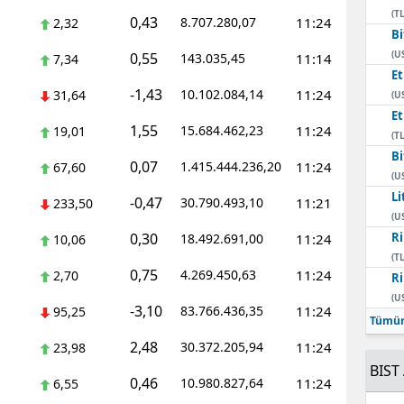
(TL
0,43
8.707.280,07
11:24
2,32
Bi
(U
0,55
143.035,45
11:14
7,34
E
-1,43
10.102.084,14
11:24
31,64
(U
E
1,55
15.684.462,23
11:24
19,01
(TL
Bi
0,07
1.415.444.236,20
11:24
67,60
(U
Li
-0,47
30.790.493,10
11:21
233,50
(U
0,30
Ri
18.492.691,00
11:24
10,06
(TL
0,75
4.269.450,63
11:24
2,70
Ri
(U
-3,10
83.766.436,35
11:24
95,25
Tümün
2,48
30.372.205,94
11:24
23,98
BIST 
0,46
10.980.827,64
11:24
6,55