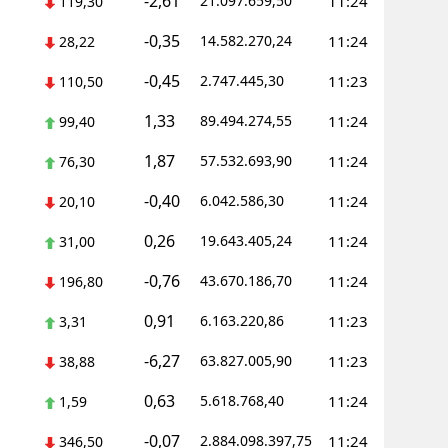
-2,61
21.097.659,50
11:24
119,30
-0,35
14.582.270,24
11:24
28,22
-0,45
2.747.445,30
11:23
110,50
1,33
89.494.274,55
11:24
99,40
1,87
57.532.693,90
11:24
76,30
-0,40
6.042.586,30
11:24
20,10
0,26
19.643.405,24
11:24
31,00
-0,76
43.670.186,70
11:24
196,80
0,91
6.163.220,86
11:23
3,31
-6,27
63.827.005,90
11:23
38,88
0,63
5.618.768,40
11:24
1,59
-0,07
2.884.098.397,75
11:24
346,50