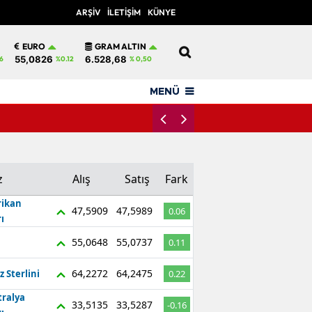
ARŞİV
İLETİŞİM
KÜNYE
12
EURO
GRAM ALTIN
55,0826
6.528,68
6
%0.12
% 0,50
MENÜ
Teravih Namazı Evde Kılı
z
Alış
Satış
Fark
ikan
47,5909
47,5989
0.06
ı
55,0648
55,0737
0.11
64,2272
64,2475
z Sterlini
0.22
tralya
33,5135
33,5287
-0.16