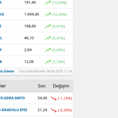
191,40
(10,00%)
A
1.694,00
(10,00%)
DG
108,60
(9,97%)
E
46,10
(9,97%)
L
2,64
(9,09%)
Y
12,06
(7,10%)
K
ü Göster
Son Güncellenme: 06.08.2026 11:24
ler
Son
Değişim
54,40
(-1,18%)
O ADRA GMYO
21,24
(-0,38%)
S ANADOLU EFES