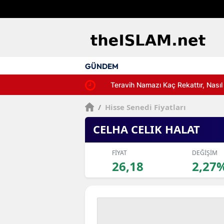
GÜNDEM
Teravih Namazı Kaç Rekattır, Nasıl Kılı
/
Hisse Senedi Fiyatları
CELHA CELIK HALAT
FİYAT
DEĞİŞİM
26,18
2,27