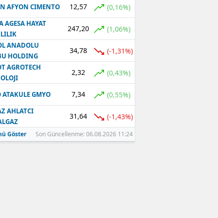
12,57
(0,16%)
N AFYON CIMENTO
A AGESA HAYAT
247,20
(1,06%)
LILIK
OL ANADOLU
34,78
(-1,31%)
BU HOLDING
T AGROTECH
2,32
(0,43%)
OLOJI
7,34
(0,55%)
 ATAKULE GMYO
Z AHLATCI
31,64
(-1,43%)
ALGAZ
ü Göster
Son Güncellenme: 06.08.2026 11:24