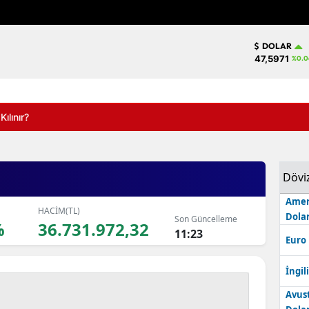
DOLAR
47,5971
%0.0
nır?
Dövi
Amer
HACİM(TL)
Dolar
Son Güncelleme
%
36.731.972,32
11:23
Euro
İngili
Avus