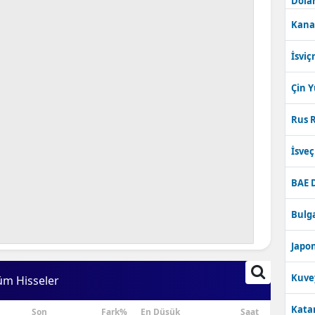
Dolar
Kana
İsviç
Çin 
Rus R
İsve
BAE 
Bulga
Japon
Kuve
üm Hisseler
Katar
Son
Fark%
En Düşük
Saat