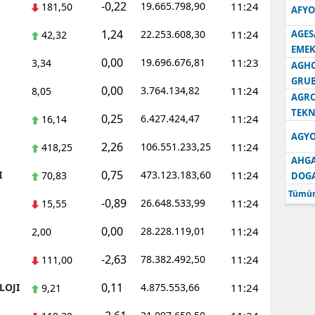
-0,22
19.665.798,90
11:24
181,50
AFYO
1,24
22.253.608,30
11:24
AGES
42,32
EMEK
0,00
19.696.676,81
11:23
3,34
AGH
GRU
0,00
3.764.134,82
11:24
8,05
AGRO
TEKN
0,25
6.427.424,47
11:24
16,14
AGYO
2,26
106.551.233,25
11:24
418,25
AHGA
0,75
I
473.123.183,60
11:24
70,83
DOG
Tümün
-0,89
26.648.533,99
11:24
15,55
0,00
28.228.119,01
11:24
2,00
-2,63
78.382.492,50
11:24
111,00
0,11
LOJI
4.875.553,66
11:24
9,21