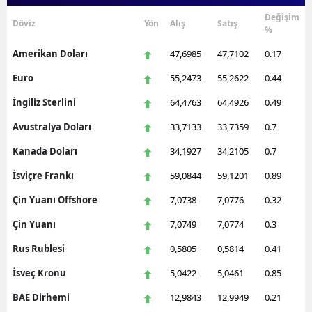
Değişim
Döviz
Yön
Alış
Satış
%
Amerikan Doları
47,6985
47,7102
0.17
Euro
55,2473
55,2622
0.44
İngiliz Sterlini
64,4763
64,4926
0.49
Avustralya Doları
33,7133
33,7359
0.7
Kanada Doları
34,1927
34,2105
0.7
İsviçre Frankı
59,0844
59,1201
0.89
Çin Yuanı Offshore
7,0738
7,0776
0.32
Çin Yuanı
7,0749
7,0774
0.3
Rus Rublesi
0,5805
0,5814
0.41
İsveç Kronu
5,0422
5,0461
0.85
BAE Dirhemi
12,9843
12,9949
0.21