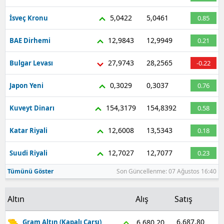
5,0422
5,0461
İsveç Kronu
0.85
12,9843
12,9949
BAE Dirhemi
0.21
27,9743
28,2565
Bulgar Levası
-0.22
0,3029
0,3037
Japon Yeni
0.76
154,3179
154,8392
Kuveyt Dinarı
0.58
12,6008
13,5343
Katar Riyali
0.18
12,7027
12,7077
Suudi Riyali
0.23
Tümünü Göster
Son Güncellenme: 07 Ağustos 16:40
Altın
Alış
Satış
6.687,80
6.680,20
Gram Altın (Kapalı Çarşı)