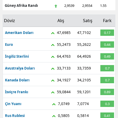
Güney Afrika Randı
2,9539
2,9554
1.55
Döviz
Alış
Satış
Fark
47,6985
47,7102
Amerikan Doları
0.17
55,2473
55,2622
Euro
0.44
64,4763
64,4926
İngiliz Sterlini
0.49
33,7133
33,7359
Avustralya Doları
0.7
34,1927
34,2105
Kanada Doları
0.7
59,0844
59,1201
İsviçre Frankı
0.89
7,0749
7,0774
Çin Yuanı
0.3
0,5805
0,5814
Rus Rublesi
0.41