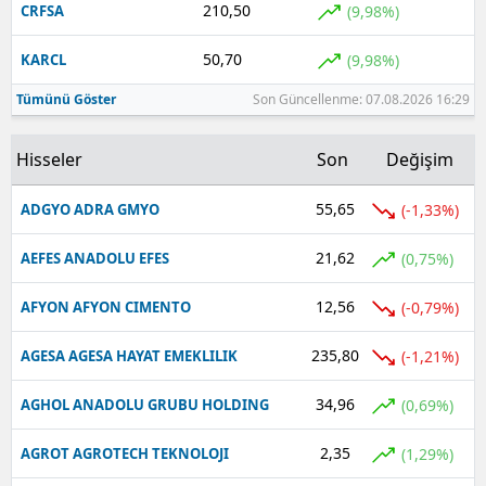
210,50
(9,98%)
CRFSA
50,70
(9,98%)
KARCL
Tümünü Göster
Son Güncellenme: 07.08.2026 16:29
Hisseler
Son
Değişim
55,65
(-1,33%)
ADGYO ADRA GMYO
21,62
(0,75%)
AEFES ANADOLU EFES
12,56
(-0,79%)
AFYON AFYON CIMENTO
235,80
(-1,21%)
AGESA AGESA HAYAT EMEKLILIK
34,96
(0,69%)
AGHOL ANADOLU GRUBU HOLDING
2,35
(1,29%)
AGROT AGROTECH TEKNOLOJI