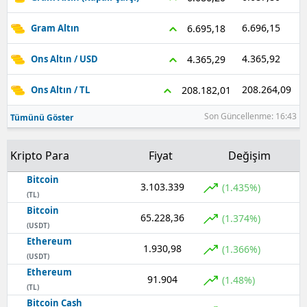
6.696,15
6.695,18
Gram Altın
4.365,92
4.365,29
Ons Altın / USD
208.264,09
208.182,01
Ons Altın / TL
Son Güncellenme: 16:43
Tümünü Göster
Kripto Para
Fiyat
Değişim
Bitcoin
3.103.339
(1.435%)
(TL)
Bitcoin
65.228,36
(1.374%)
(USDT)
Ethereum
1.930,98
(1.366%)
(USDT)
Ethereum
91.904
(1.48%)
(TL)
Bitcoin Cash