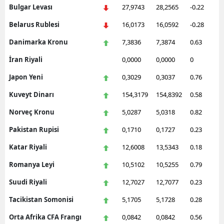
Bulgar Levası
27,9743
28,2565
-0.22
Belarus Rublesi
16,0173
16,0592
-0.28
Danimarka Kronu
7,3836
7,3874
0.63
İran Riyali
0,0000
0,0000
0
Japon Yeni
0,3029
0,3037
0.76
Kuveyt Dinarı
154,3179
154,8392
0.58
Norveç Kronu
5,0287
5,0318
0.82
Pakistan Rupisi
0,1710
0,1727
0.23
Katar Riyali
12,6008
13,5343
0.18
Romanya Leyi
10,5102
10,5255
0.79
Suudi Riyali
12,7027
12,7077
0.23
Tacikistan Somonisi
5,1705
5,1728
0.28
Orta Afrika CFA Frangı
0,0842
0,0842
0.56