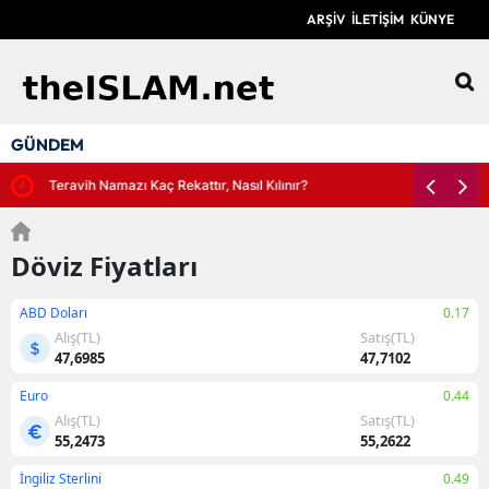
ARŞİV
İLETİŞİM
KÜNYE
12
GÜNDEM
Teravih Namazı Kaç Rekattır, Nasıl Kılınır?
Döviz Fiyatları
ABD Doları
0.17
Alış(TL)
Satış(TL)
47,6985
47,7102
Euro
0.44
Alış(TL)
Satış(TL)
55,2473
55,2622
İngiliz Sterlini
0.49