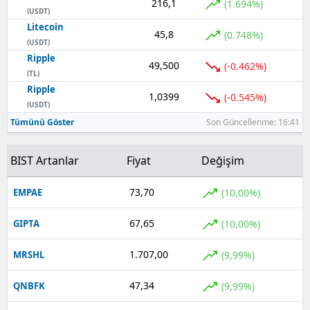
216,1
(1.694%)
(USDT)
Litecoin
45,8
(0.748%)
(USDT)
Ripple
49,500
(-0.462%)
(TL)
Ripple
1,0399
(-0.545%)
(USDT)
Tümünü Göster
Son Güncellenme: 16:41
BIST Artanlar
Fiyat
Değişim
73,70
(10,00%)
EMPAE
67,65
(10,00%)
GIPTA
1.707,00
(9,99%)
MRSHL
47,34
(9,99%)
QNBFK