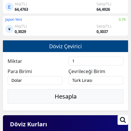
Alış(TL)
Satış(TL)
64,4763
64,4926
Japon Yeni
0.76
Alış(TL)
Satış(TL)
0,3029
0,3037
Döviz Çevirici
Miktar
Para Birimi
Çevrileceği Birim
Hesapla
Döviz Kurları