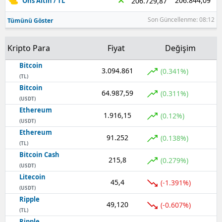
206.844,09
206.729,87
Ons Altın / TL
Son Güncellenme: 08:12
Tümünü Göster
Kripto Para
Fiyat
Değişim
Bitcoin
3.094.861
(0.341%)
(TL)
Bitcoin
64.987,59
(0.311%)
(USDT)
Ethereum
1.916,15
(0.12%)
(USDT)
Ethereum
91.252
(0.138%)
(TL)
Bitcoin Cash
215,8
(0.279%)
(USDT)
Litecoin
45,4
(-1.391%)
(USDT)
Ripple
49,120
(-0.607%)
(TL)
Ripple