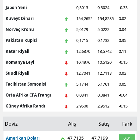
Japon Yeni
0,3013
0,3024
-0.33
Kuveyt Dinarı
154,2652
154,8285
0.02
Norveç Kronu
5,0179
5,0222
0.04
Pakistan Rupisi
0,1715
0,1732
0.35
Katar Riyali
12,6370
13,5742
0.11
Romanya Leyi
10,4976
10,5120
-0.15
Suudi Riyali
12,7041
12,7118
0.03
Tacikistan Somonisi
5,1744
5,1761
0.05
Orta Afrika CFA Frangı
0,0841
0,0841
-0.04
Güney Afrika Randı
2,9500
2,9512
-0.15
Döviz
Alış
Satış
Fark
47,7135
47,7199
Amerikan Doları
0.01