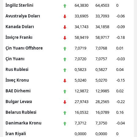
İngiliz Sterlini
64,3830
64,4503
0
Avustralya Doları
33,6905
33,7093
-0.06
Kanada Doları
34,1743
34,1858
-0.09
İsviçre Frankı
58,9419
58,9717
-0.18
Çin Yuanı Offshore
7,0719
7,0768
0.01
Çin Yuanı
7,0720
7,0757
-0.03
Rus Rublesi
0,5823
0,5827
0.04
İsveç Kronu
5,0240
5,0270
-0.15
BAE Dirhemi
12,9872
12,9985
0.02
Bulgar Levası
27,9743
28,2565
-0.22
Belarus Rublesi
16,0532
16,0789
0.16
Danimarka Kronu
7,3712
7,3750
-0.04
İran Riyali
0,0000
0,0000
0