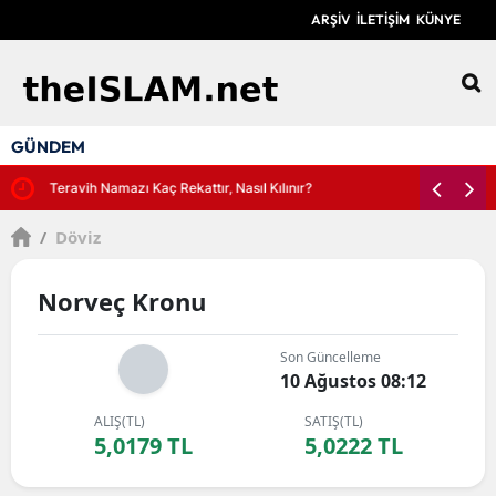
ARŞİV
İLETİŞİM
KÜNYE
12
GÜNDEM
Teravih Namazı Kaç Rekattır, Nasıl Kılınır?
/
Döviz
Norveç Kronu
Son Güncelleme
10 Ağustos 08:12
ALIŞ(TL)
SATIŞ(TL)
5,0179 TL
5,0222 TL