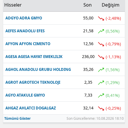
Hisseler
Son
Değişim
55,00
(-2,48%)
ADGYO ADRA GMYO
21,58
(0,56%)
AEFES ANADOLU EFES
12,56
(-0,79%)
AFYON AFYON CIMENTO
236,00
(-1,13%)
AGESA AGESA HAYAT EMEKLILIK
35,26
(1,56%)
AGHOL ANADOLU GRUBU HOLDING
2,35
(1,29%)
AGROT AGROTECH TEKNOLOJI
7,33
(0,41%)
AGYO ATAKULE GMYO
32,14
(-0,25%)
AHGAZ AHLATCI DOGALGAZ
Tümünü Göster
Son Güncellenme: 10.08.2026 18:10