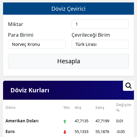
Döviz Çevirici
Miktar
Para Birimi
Çevrileceği Birim
Hesapla
Döviz Kurları
Değişim
Döviz
Yön
Alış
Satış
%
Amerikan Doları
47,7135
47,7199
0.01
Euro
55,1333
55,1876
-0.05