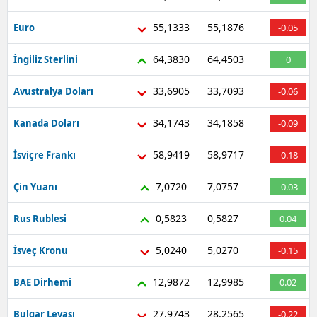
55,1333
55,1876
Euro
-0.05
64,3830
64,4503
İngiliz Sterlini
0
33,6905
33,7093
Avustralya Doları
-0.06
34,1743
34,1858
Kanada Doları
-0.09
58,9419
58,9717
İsviçre Frankı
-0.18
7,0720
7,0757
Çin Yuanı
-0.03
0,5823
0,5827
Rus Rublesi
0.04
5,0240
5,0270
İsveç Kronu
-0.15
12,9872
12,9985
BAE Dirhemi
0.02
27,9743
28,2565
Bulgar Levası
-0.22