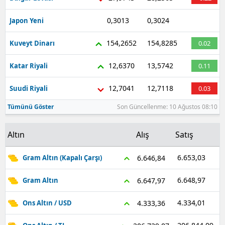
0,3013
0,3024
Japon Yeni
-0.33
154,2652
154,8285
Kuveyt Dinarı
0.02
12,6370
13,5742
Katar Riyali
0.11
12,7041
12,7118
Suudi Riyali
0.03
Tümünü Göster
Son Güncellenme: 10 Ağustos 08:10
Altın
Alış
Satış
6.653,03
6.646,84
Gram Altın (Kapalı Çarşı)
6.648,97
6.647,97
Gram Altın
4.334,01
4.333,36
Ons Altın / USD