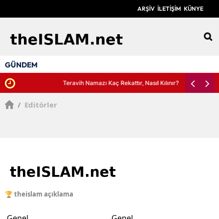
ARŞİV
İLETİŞİM
KÜNYE
12
GÜNDEM
Teravih Namazı Kaç Rekattır, Nasıl Kılınır?
/
Editörler
🏆 theislam açıklama
Genel
Genel