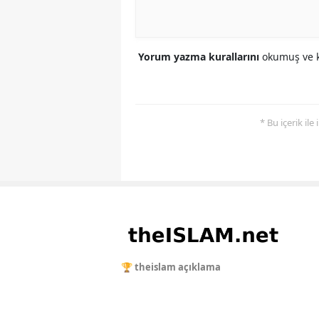
Yorum yazma kurallarını
okumuş ve k
* Bu içerik ile
🏆 theislam açıklama