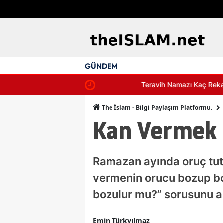
GÜNDEM
Teravih Namazı Kaç Rekattır, Nasıl Kılı
The İslam - Bilgi Paylaşım Platformu.
Kan Vermek 
Ramazan ayında oruç tuta
vermenin orucu bozup bozm
bozulur mu?” sorusunu ar
Emin Türkyılmaz