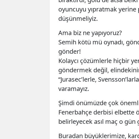
oyuncuyu yıpratmak yerine pe
düşünmeliyiz.
Ama biz ne yapıyoruz?
Semih kötü mü oynadı, gönde
gönder!
Kolaycı çözümlerle hiçbir y
göndermek değil, elindekini
“Jurasec’lerle, Svensson’lar
varamayız.
Şimdi önümüzde çok önemli b
Fenerbahçe derbisi elbette ö
belirleyecek asıl maç o gün
Buradan büyüklerimize, kard