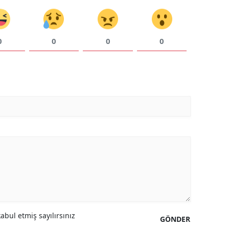
0
0
0
0
bul etmiş sayılırsınız
GÖNDER