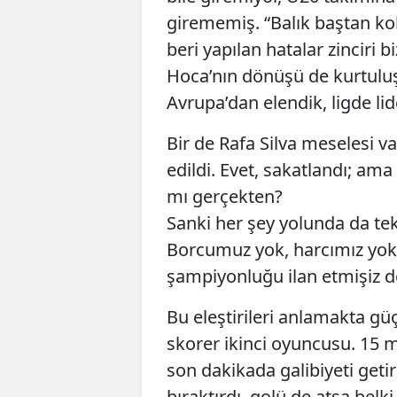
girememiş. “Balık baştan ko
beri yapılan hatalar zinciri 
Hoca’nın dönüşü de kurtulu
Avrupa’dan elendik, ligde lid
Bir de Rafa Silva meselesi va
edildi. Evet, sakatlandı; am
mı gerçekten?
Sanki her şey yolunda da te
Borcumuz yok, harcımız yok, 
şampiyonluğu ilan etmişiz de
Bu eleştirileri anlamakta gü
skorer ikinci oyuncusu. 15 m
son dakikada galibiyeti getir
bıraktırdı, golü de atsa belk