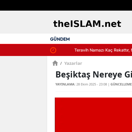
GÜNDEM
Teravih Namazı Kaç Rekattır, Nasıl Kılı
/
Yazarlar
Beşiktaş Nereye G
YAYINLAMA:
28 Ekim 2025 - 23:08
|
GÜNCELLEME